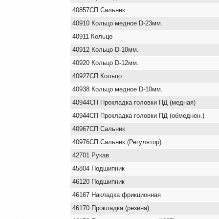
40857СП Сальник
40910 Кольцо медное D-23мм.
40911 Кольцо
40912 Кольцо D-10мм.
40920 Кольцо D-12мм.
40927СП Кольцо
40938 Кольцо медное D-10мм.
40944СП Прокладка головки ПД (медная)
40944СП Прокладка головки ПД (обмеднен.)
40967СП Сальник
40976СП Сальник (Регулятор)
42701 Рукав
45804 Подшипник
46120 Подшипник
46167 Накладка фрикционная
46170 Прокладка (резина)