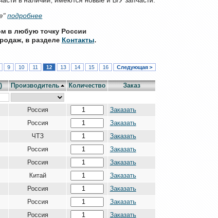
е"
подробнее
ом в любую точку России
родаж, в разделе
Контакты
.
9
10
11
12
13
14
15
16
Следующая >
)
Производитель
Количество
Заказ
Россия
Заказать
Россия
Заказать
ЧТЗ
Заказать
Россия
Заказать
Россия
Заказать
Китай
Заказать
Россия
Заказать
Россия
Заказать
Россия
Заказать