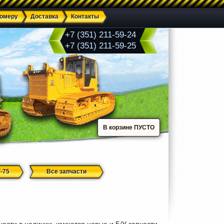
номеру
Доставка
Контакты
+7 (351) 211-59-24
+7 (351) 211-59-25
В корзине ПУСТО
-75
Все запчасти
части в наличии, имеются новые и Б/У запчасти.