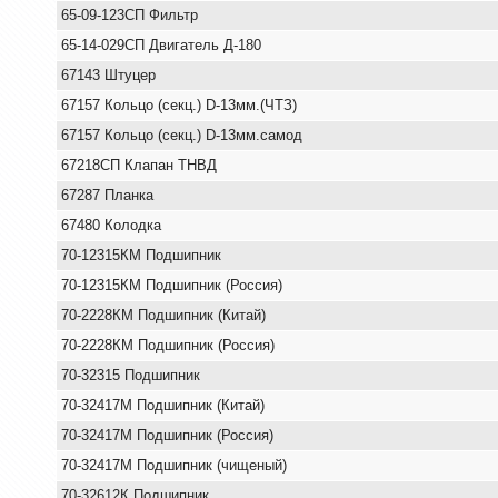
65-09-123СП Фильтр
65-14-029СП Двигатель Д-180
67143 Штуцер
67157 Кольцо (секц.) D-13мм.(ЧТЗ)
67157 Кольцо (секц.) D-13мм.самод
67218СП Клапан ТНВД
67287 Планка
67480 Колодка
70-12315КМ Подшипник
70-12315КМ Подшипник (Россия)
70-2228КМ Подшипник (Китай)
70-2228КМ Подшипник (Россия)
70-32315 Подшипник
70-32417М Подшипник (Китай)
70-32417М Подшипник (Россия)
70-32417М Подшипник (чищеный)
70-32612К Подшипник