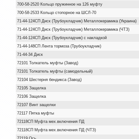
700-58-2520 Кольцо пружинное на 126 муфту
700-58-2533 Кольцо стопорное на ШСЛ-70
71-44-124СП Диск (Трубоукладчик) Металлокерамика (Украина)
71-44-124СП Диск (Трубоукладчик) Металлокерамика (ЧТЗ)
71-44-124СП Диск (Трубоукладчик) с накладкой
71-44-148СП Лента тормоза (Трубоукладчик)
71-44-34 Диск
72101 Толкатель муфты (Завод)
72101 Толкатель муфты (самодельный)
72104 Шестерня бендикса (Завод)
72105 Защелка
72106 Защелка
72107 Винт защелки
72117 Пятка муфты
72118СП Муфта мех.включения ПД
72118СП Муфта мех.включения ПД (ЧТЗ)
72119 Ось