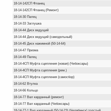
18-14-142СП Фланец
18-14-142СП Фланец (Ремонт)
18-14-30 Палец
18-14-33 Заглушка
18-14-44 Диск ведущий
18-14-44 Диск ведущий (самодельный)
18-14-45 Диск нажимной (50-14-64)
18-14-47 Призма
18-14-49 Палец
18-14-4СП Муфта сцепления (новая) (Чебоксары)
18-14-4СП Муфта сцепления (рем.)
18-14-4СП Муфта сцепления (самосбор)
18-14-62 Втулка
18-14-66 Кольцо
18-14-77 Вал карданный (ремонт)
18-14-77 Вал карданный (Чебоксары)
18-14-77-1 Вал карданный (50-14-23) (Челябинск) толстый