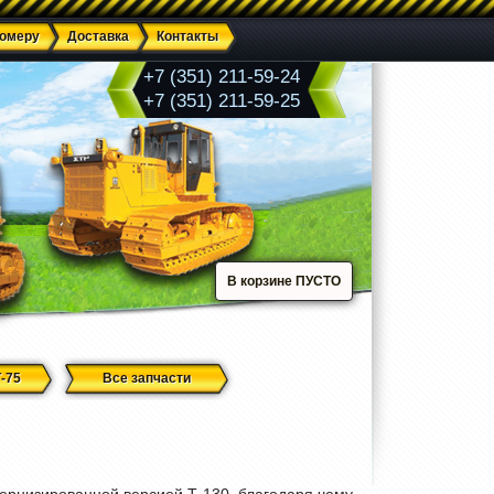
номеру
Доставка
Контакты
+7 (351) 211-59-24
+7 (351) 211-59-25
В корзине ПУСТО
-75
Все запчасти
ернизированной версией Т-130, благодаря чему