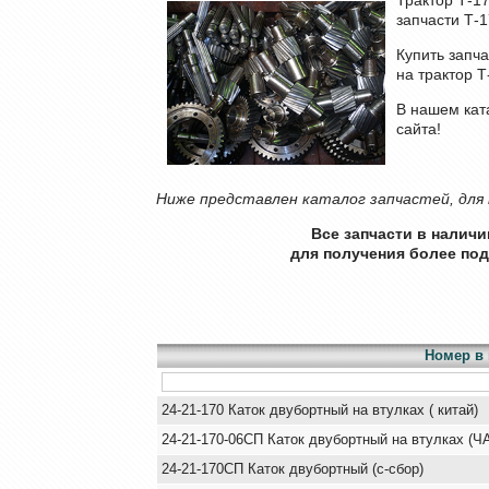
запчасти Т-
Купить запч
на трактор Т
В нашем кат
сайта!
Ниже представлен каталог запчастей, для 
Все запчасти в налич
для получения более по
Номер в 
24-21-170 Каток двубортный на втулках ( китай)
24-21-170-06СП Каток двубортный на втулках (Ч
24-21-170СП Каток двубортный (с-сбор)