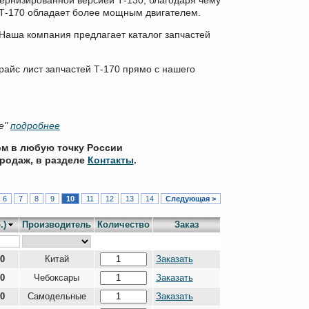
 Т-170 обладает более мощным двигателем.
 Наша компания предлагает каталог запчастей
райс лист запчастей Т-170 прямо с нашего
е"
подробнее
ом в любую точку России
родаж, в разделе
Контакты
.
6
7
8
9
10
11
12
13
14
Следующая >
.)
Производитель
Количество
Заказ
00
Китай
Заказать
00
Чебоксары
Заказать
00
Самодельные
Заказать