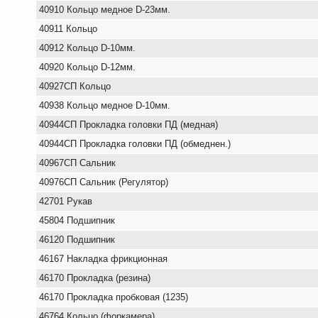
40910 Кольцо медное D-23мм.
40911 Кольцо
40912 Кольцо D-10мм.
40920 Кольцо D-12мм.
40927СП Кольцо
40938 Кольцо медное D-10мм.
40944СП Прокладка головки ПД (медная)
40944СП Прокладка головки ПД (обмеднен.)
40967СП Сальник
40976СП Сальник (Регулятор)
42701 Рукав
45804 Подшипник
46120 Подшипник
46167 Накладка фрикционная
46170 Прокладка (резина)
46170 Прокладка пробковая (1235)
46764 Кольцо (форкамера)