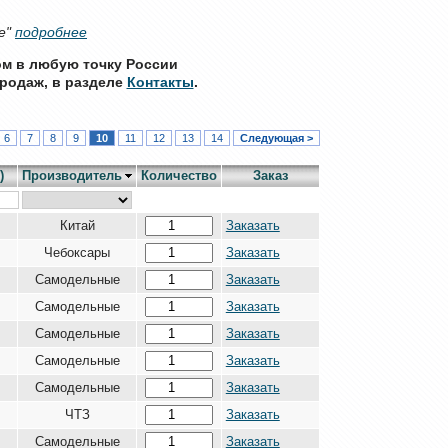
е"
подробнее
ом в любую точку России
родаж, в разделе
Контакты
.
6
7
8
9
10
11
12
13
14
Следующая >
)
Производитель
Количество
Заказ
Китай
Заказать
Чебоксары
Заказать
Самодельные
Заказать
Самодельные
Заказать
Самодельные
Заказать
Самодельные
Заказать
Самодельные
Заказать
ЧТЗ
Заказать
Самодельные
Заказать