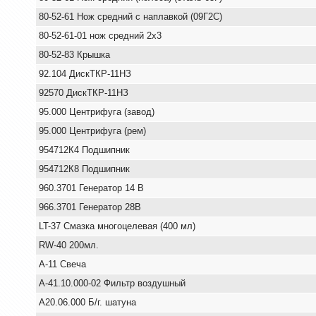
80-52-61 Нож средний с наплавкой (09Г2С)
80-52-61-01 нож средний 2х3
80-52-83 Крышка
92.104 ДискТКР-11НЗ
92570 ДискТКР-11НЗ
95.000 Центрифуга (завод)
95.000 Центрифуга (рем)
954712К4 Подшипник
954712К8 Подшипник
960.3701 Генератор 14 В
966.3701 Генератор 28В
LT-37 Смазка многоцелевая (400 мл)
RW-40 200мл.
А-11 Свеча
А-41.10.000-02 Фильтр воздушный
А20.06.000 Б/г. шатуна