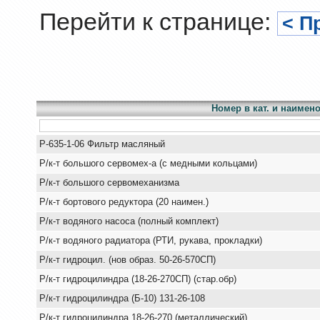
Перейти к странице:
< П
Номер в кат. и наимен
Р-635-1-06 Фильтр масляный
Р/к-т большого сервомех-а (с медными кольцами)
Р/к-т большого сервомеханизма
Р/к-т бортового редуктора (20 наимен.)
Р/к-т водяного насоса (полный комплект)
Р/к-т водяного радиатора (РТИ, рукава, прокладки)
Р/к-т гидроцил. (нов образ. 50-26-570СП)
Р/к-т гидроцилиндра (18-26-270СП) (стар.обр)
Р/к-т гидроцилиндра (Б-10) 131-26-108
Р/к-т гидроцилиндра 18-26-270 (металлический)