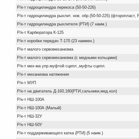
Р/к-т гидроцилиндра перекоса (50-50-226)
Р/к-т гидроцилиндра рыхлит. нов. обр.(50-50-225) (фторопласт, 
Р/к-т гидроцилиндра рыхлителя (РТИ) (7 наим.)
Р/к-т Карбюратора К-125
Р/к-т коробки передач Т-170 (23 наимен.)
Р/к-т малого сервомеханизма
Р/к-т малого сервомеханизма (с медными кольцами)
Р/к-т мех-ма упр.муфтой сцепл.,муфты сцепл.
Р/к-т механизма натяжения
Р/к-т МУП
Р/к-т на двигатель Д-160,180(РТИ,сальники,мед.кол)
Р/к-т НШ-100А
Р/к-т НШ-100А (Малый)
Р/к-т НШ-32У
Р/к-т НШ-50У
Р/к-т поддерживающего катка (РТИ) (5 наим.)