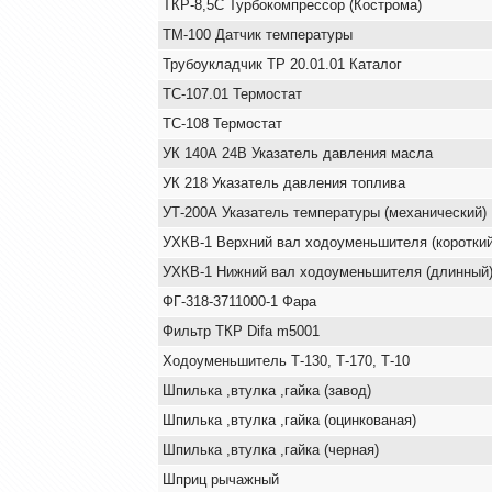
ТКР-8,5С Турбокомпрессор (Кострома)
ТМ-100 Датчик температуры
Трубоукладчик ТР 20.01.01 Каталог
ТС-107.01 Термостат
ТС-108 Термостат
УК 140А 24В Указатель давления масла
УК 218 Указатель давления топлива
УТ-200А Указатель температуры (механический)
УХКВ-1 Верхний вал ходоуменьшителя (короткий
УХКВ-1 Нижний вал ходоуменьшителя (длинный
ФГ-318-3711000-1 Фара
Фильтр ТКР Difa m5001
Ходоуменьшитель Т-130, Т-170, Т-10
Шпилька ,втулка ,гайка (завод)
Шпилька ,втулка ,гайка (оцинкованая)
Шпилька ,втулка ,гайка (черная)
Шприц рычажный