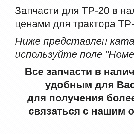
Запчасти для ТР-20 в на
ценами для трактора ТР-
Ниже представлен катал
используйте поле "Номе
Все запчасти в нали
удобным для Вас
для получения боле
связаться с нашим 