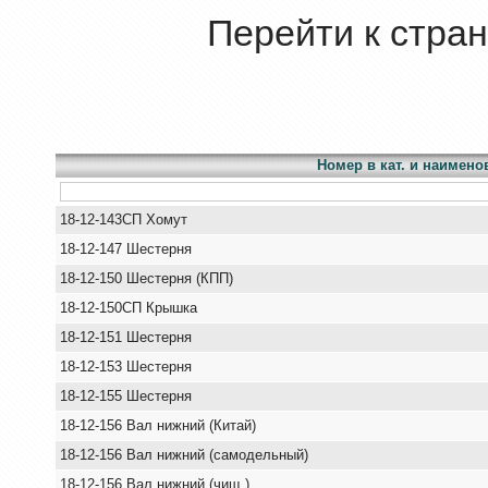
Перейти к стра
Номер в кат. и наимено
18-12-143СП Хомут
18-12-147 Шестерня
18-12-150 Шестерня (КПП)
18-12-150СП Крышка
18-12-151 Шестерня
18-12-153 Шестерня
18-12-155 Шестерня
18-12-156 Вал нижний (Китай)
18-12-156 Вал нижний (самодельный)
18-12-156 Вал нижний (чищ.)