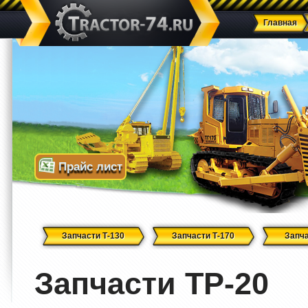
Главная
Прайс лист
Запчасти Т-130
Запчасти Т-170
Запча
Запчасти ТР-20