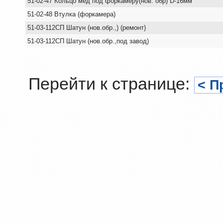
51-02-47 Кольцо мед под форкамеру(нов. обр) D-16мм
51-02-48 Втулка (форкамера)
51-03-112СП Шатун (нов.обр.,) (ремонт)
51-03-112СП Шатун (нов.обр.,под завод)
Перейти к странице:
< П